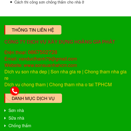
Cách thi công sơn chống thấm cho nhà ở
THÔNG TIN LIÊN HỆ
CÔNG TY DỊCH VỤ XÂY DỰNG HOÀNG GIA PHÁT
0867502728
Điện thoại:
Email: vanducthanh79@gmail.com
Website: www.sonsuanhahcm.com
Dich vu son nha dep
|
Son nha gia re
|
Chong tham nha gia
re
Dich vu chong tham
|
Chong tham nha o tai TPHCM
DANH MỤC DỊCH VỤ
Sơn nhà
Sửa nhà
Chống thấm