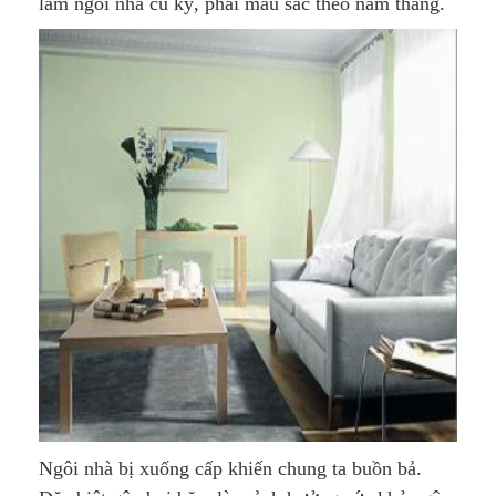
làm ngôi nhà cũ kỹ, phai màu sắc theo năm tháng.
Ngôi nhà bị xuống cấp khiến chung ta buồn bả.