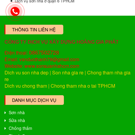
Dịch vụ sơn nhà ở quận 6 TPHCM
THÔNG TIN LIÊN HỆ
CÔNG TY DỊCH VỤ XÂY DỰNG HOÀNG GIA PHÁT
0867502728
Điện thoại:
Email: vanducthanh79@gmail.com
Website: www.sonsuanhahcm.com
Dich vu son nha dep
|
Son nha gia re
|
Chong tham nha gia
re
Dich vu chong tham
|
Chong tham nha o tai TPHCM
DANH MỤC DỊCH VỤ
Sơn nhà
Sửa nhà
Chống thấm