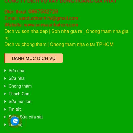
CÔNG TY DỊCH VỤ XÂY DỰNG HOÀNG GIA PHÁT
0867502728
Điện thoại:
Email: vanducthanh79@gmail.com
Website: www.sonsuanhahcm.com
Dich vu son nha dep
|
Son nha gia re
|
Chong tham nha gia
re
Dich vu chong tham
|
Chong tham nha o tai TPHCM
DANH MỤC DỊCH VỤ
Sơn nhà
Sửa nhà
Chống thấm
Thạch Cao
Sửa mái tôn
Tin tức
Sơn - Sửa cửa sắt
Liên hệ