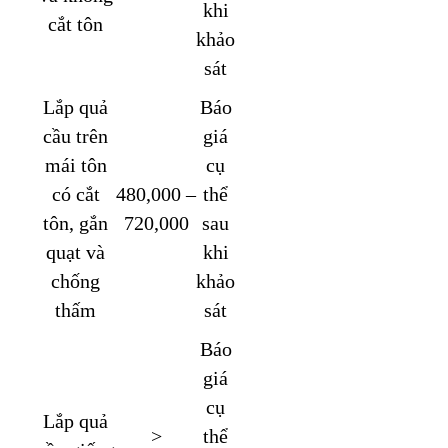
khi
cắt tôn
khảo
sát
Lắp quả
Báo
cầu trên
giá
mái tôn
cụ
có cắt
480,000 –
thể
tôn, gắn
720,000
sau
quạt và
khi
chống
khảo
thấm
sát
Báo
giá
cụ
Lắp quả
>
thể