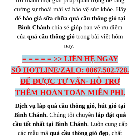
trở thành một giải pháp quan trọng để tăng
cường sự thoải mái và bảo vệ sức khỏe. Hãy
để
báo giá sữa chữa quả cầu thông gió tại
Bình Chánh
chia sẻ giúp bạn về ưu điểm
của
quả cầu thông gió
trong bài viết hôm
nay.
= = = = = >> LIÊN HỆ NGAY
SỐ HOTLINE/ZALO: 0867.502.728.
ĐỂ
ĐƯỢC TƯ VẤN- HỖ TRỢ
THÊM HOÀN TOÀN MIỄN PHÍ.
Dịch vụ lắp quả cầu thông gió, hút gió tại
Bình Chánh.
Chúng tôi chuyên
lắp đặt quả
cầu tốt nhất tại Bình Chánh
. Luôn cung cấp
các mẫu mã
quả cầu thông gió đẹp
, chất