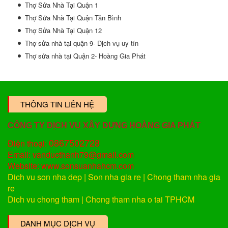
Thợ Sửa Nhà Tại Quận 1
Thợ Sửa Nhà Tại Quận Tân Bình
Thợ Sửa Nhà Tại Quận 12
Thợ sửa nhà tại quận 9- Dịch vụ uy tín
Thợ sửa nhà tại Quận 2- Hoàng Gia Phát
THÔNG TIN LIÊN HỆ
CÔNG TY DỊCH VỤ XÂY DỰNG HOÀNG GIA PHÁT
0867502728
Điện thoại:
Email: vanducthanh79@gmail.com
Website: www.sonsuanhahcm.com
Dich vu son nha dep
|
Son nha gia re
|
Chong tham nha gia
re
Dich vu chong tham
|
Chong tham nha o tai TPHCM
DANH MỤC DỊCH VỤ