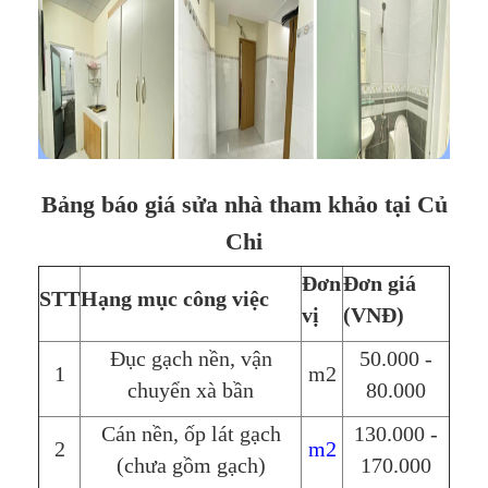
Bảng báo giá sửa nhà tham khảo tại Củ
Chi
Đơn
Đơn giá
STT
Hạng mục công việc
vị
(VNĐ)
Đục gạch nền, vận
50.000 -
1
m2
chuyển xà bần
80.000
Cán nền, ốp lát gạch
130.000 -
2
m2
(chưa gồm gạch)
170.000