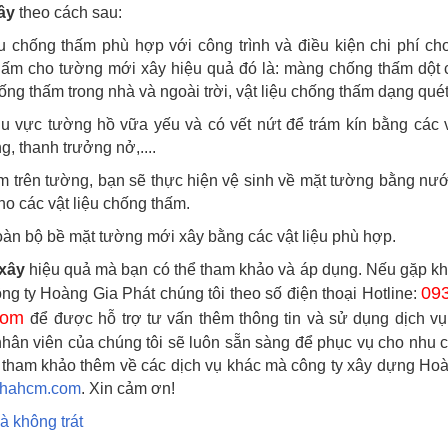
ây
theo cách sau:
u chống thấm phù hợp với công trình và điều kiện chi phí ch
thấm cho tường mới xây hiệu quả đó là: màng chống thấm dột
ng thấm trong nhà và ngoài trời, vật liệu chống thấm dạng quét,.
u vực tường hồ vữa yếu và có vết nứt để trám kín bằng các v
, thanh trưởng nở,....
õm trên tường, bạn sẽ thực hiện vệ sinh về mặt tường bằng nướ
ho các vật liệu chống thấm.
oàn bộ bề mặt tường mới xây bằng các vật liệu phù hợp.
xây
hiệu quả mà bạn có thể tham khảo và áp dụng. Nếu gặp k
09
công ty Hoàng Gia Phát chúng tôi theo số điện thoại Hotline:
com
để được hỗ trợ tư vấn thêm thông tin v
à sử dụng dịch v
nhân viên của chúng tôi sẽ luôn sẵn sàng để phục vụ cho nhu 
hể tham khảo thêm về các dịch vụ khác mà công ty xây dựng Ho
anhahcm.com
.
Xin cảm ơn!
 không trát