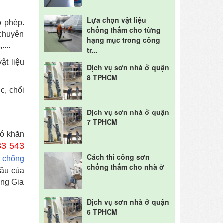
Lựa chọn vật liệu
o phép.
chống thấm cho từng
 chuyên
hạng mục trong công
...
tr...
ật liệu
Dịch vụ sơn nhà ở quận
8 TPHCM
c, chổi
Dịch vụ sơn nhà ở quận
7 TPHCM
hó khăn
33 543
Cách thi công sơn
ụ
chống
chống thấm cho nhà ở
cầu của
àng Gia
Dịch vụ sơn nhà ở quận
6 TPHCM