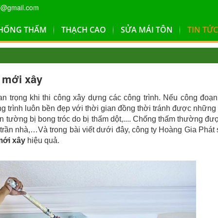
7@gmail.com
HỐNG THẤM
THẠCH CAO
SỬA MÁI TÔN
TIN TỨC
 mới xây
n trọng khi thi công xây dựng các công trình. Nếu công đoạ
 trình luôn bền đẹp với thời gian đồng thời tránh được những
n tường bị bong tróc do bị thấm dột,.... Chống thấm thường đư
 trần nhà,…Và trong bài viết dưới đây, công ty Hoàng Gia Phát 
mới xây
hiệu quả.