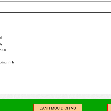
ại
ay
2020
công trình
DANH MỤC DỊCH VỤ