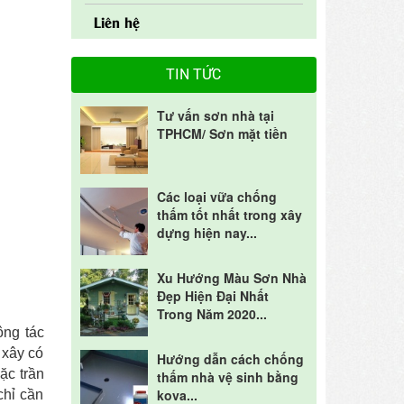
Liên hệ
TIN TỨC
Tư vấn sơn nhà tại
TPHCM/ Sơn mặt tiền
Các loại vữa chống
thấm tốt nhất trong xây
dựng hiện nay...
Xu Hướng Màu Sơn Nhà
Đẹp Hiện Đại Nhất
Trong Năm 2020...
ông tác
 xây có
Hướng dẫn cách chống
ặc trần
thấm nhà vệ sinh bằng
kova...
chỉ cần