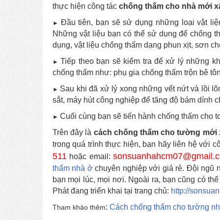
thực hiện công tác
chống thấm cho nhà mới x
Đầu tiên, bạn sẽ sử dụng những loại vật liệ
►
Những vật liệu bạn có thể sử dụng để chống 
dụng, vật liệu chống thấm dạng phun xịt, sơn chố
Tiếp theo bạn sẽ kiểm tra để xử lý những kh
►
chống thấm như: phụ gia chống thấm trộn bê tông
Sau khi đã xử lý xong những vết nứt và lồi l
►
sắt, máy hút công nghiệp để tăng độ bám dính c
Cuối cùng bạn sẽ tiến hành chống thấm cho t
►
Trên đây là
cách chống thấm cho tường mới 
trong quá trình thực hiện, bạn hãy liên hệ với 
511
sonsuanhahcm07@gmail.
hoặc email:
thấm nhà ở
chuyên nghiệp với giá rẻ. Đội ngũ 
bạn mọi lúc, mọi nơi. Ngoài ra, bạn cũng có t
Phát đang triển khai tại trang chủ:
http://sonsu
:
Cách chống thấm cho tường nhà
Tham khảo thêm