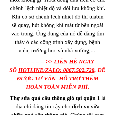
chênh lệch nhiệt độ và đối lưu không khí.
Khi có sự chênh lệch nhiệt độ thì tuabin
sẽ quay, hút không khí mát từ bên ngoài
vào trong. Ứng dụng của nó dễ dàng tìm
thấy ở các công trình xây dựng, bệnh
viện, trường học và nhà xưởng,...
= = = = = >> LIÊN HỆ NGAY
SỐ
HOTLINE/ZALO: 0867.502.728
. ĐỂ
ĐƯỢC TƯ VẤN- HỖ TRỢ THÊM
HOÀN TOÀN MIỄN PHÍ.
Thợ sửa quả cầu thông gió tại quận
1
là
địa chỉ đáng tin cậy cho
dịch vụ sửa
chữa quả cầu thông gió
. Chúng tôi cam