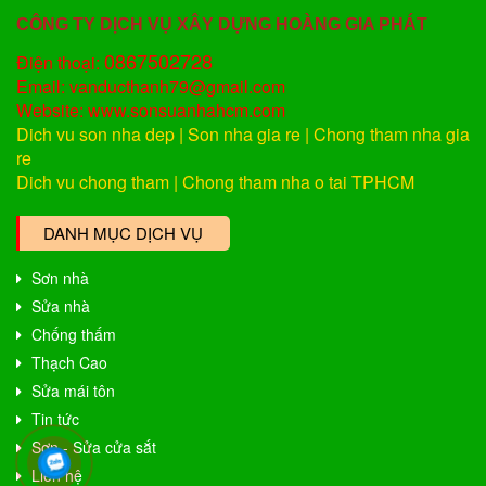
CÔNG TY DỊCH VỤ XÂY DỰNG HOÀNG GIA PHÁT
0867502728
Điện thoại:
Email: vanducthanh79@gmail.com
Website: www.sonsuanhahcm.com
Dich vu son nha dep
|
Son nha gia re
|
Chong tham nha gia
re
Dich vu chong tham
|
Chong tham nha o tai TPHCM
DANH MỤC DỊCH VỤ
Sơn nhà
Sửa nhà
Chống thấm
Thạch Cao
Sửa mái tôn
Tin tức
Sơn - Sửa cửa sắt
Liên hệ