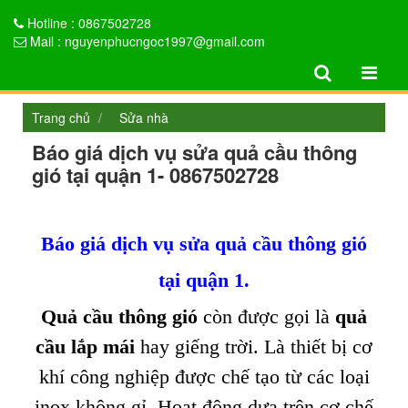
Hotline : 0867502728
Mail : nguyenphucngoc1997@gmail.com
Trang chủ
Sửa nhà
Báo giá dịch vụ sửa quả cầu thông
gió tại quận 1- 0867502728
Báo giá dịch vụ sửa quả cầu thông gió
tại quận
1.
Quả cầu thông gió
còn được gọi là
quả
cầu lắp mái
hay giếng trời. Là thiết bị cơ
khí công nghiệp được chế tạo từ các loại
inox không gỉ. Hoạt động dựa trên cơ chế