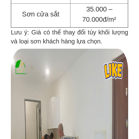
35.000 –
Sơn cửa sắt
70.000đ/m²
Lưu ý: Giá có thể thay đổi tùy khối lượng
và loại sơn khách hàng lựa chọn.