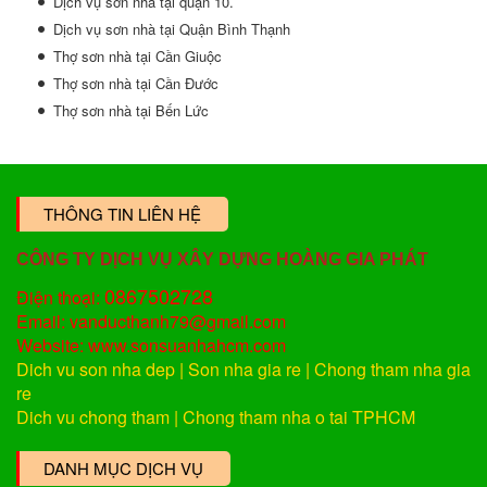
Dịch vụ sơn nhà tại quận 10.
Dịch vụ sơn nhà tại Quận Bình Thạnh
Thợ sơn nhà tại Cần Giuộc
Thợ sơn nhà tại Cần Đước
Thợ sơn nhà tại Bến Lức
THÔNG TIN LIÊN HỆ
CÔNG TY DỊCH VỤ XÂY DỰNG HOÀNG GIA PHÁT
0867502728
Điện thoại:
Email: vanducthanh79@gmail.com
Website: www.sonsuanhahcm.com
Dich vu son nha dep
|
Son nha gia re
|
Chong tham nha gia
re
Dich vu chong tham
|
Chong tham nha o tai TPHCM
DANH MỤC DỊCH VỤ