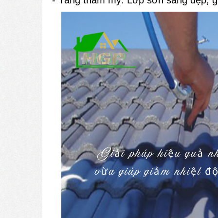
- Tăng thẩm mỹ: Lớp sơn sáng đẹp, g