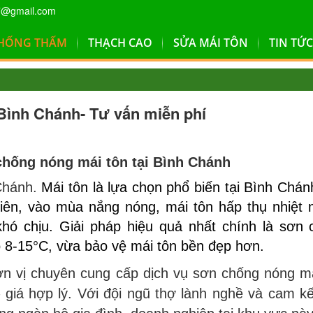
7@gmail.com
HỐNG THẤM
THẠCH CAO
SỬA MÁI TÔN
TIN TỨC
Bình Chánh- Tư vấn miễn phí
hống nóng mái tôn tại Bình Chánh
 Chánh.
Mái tôn là lựa chọn phổ biến tại Bình Chá
hiên, vào mùa nắng nóng, mái tôn hấp thụ nhiệt
khó chịu. Giải pháp hiệu quả nhất chính là sơn
ộ 8-15°C, vừa bảo vệ mái tôn bền đẹp hơn.
n vị chuyên cung cấp dịch vụ sơn chống nóng má
– giá hợp lý. Với đội ngũ thợ lành nghề và cam k