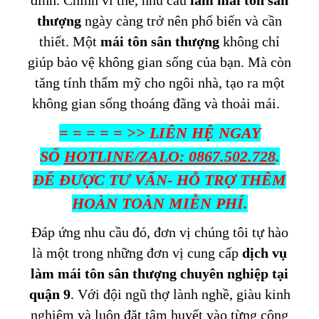
đình. Chính vì thế, nhu cầu
làm mái tôn sân
thượng
ngày càng trở nên phổ biến và cần
thiết. Một
mái tôn sân thượng
không chỉ
giúp bảo vệ không gian sống của bạn. Mà còn
tăng tính thẩm mỹ cho ngôi nhà, tạo ra một
không gian sống thoáng đãng và thoải mái.
= = = = = >> LIÊN HỆ NGAY
SỐ
HOTLINE/ZALO: 0867.502.728
.
ĐỂ
ĐƯỢC TƯ VẤN- HỖ TRỢ THÊM
HOÀN TOÀN MIỄN PHÍ.
Đáp ứng nhu cầu đó, đơn vị chúng tôi tự hào
là một trong những đơn vị cung cấp
dịch vụ
làm mái tôn sân thượng chuyên nghiệp tại
quận 9
. Với đội ngũ thợ lành nghề, giàu kinh
nghiệm và luôn đặt tâm huyết vào từng công