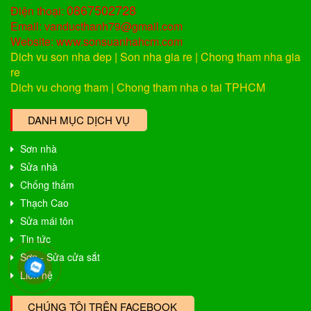
0867502728
Điện thoại:
Email: vanducthanh79@gmail.com
Website: www.sonsuanhahcm.com
Dich vu son nha dep
|
Son nha gia re
|
Chong tham nha gia
re
Dich vu chong tham
|
Chong tham nha o tai TPHCM
DANH MỤC DỊCH VỤ
Sơn nhà
Sửa nhà
Chống thấm
Thạch Cao
Sửa mái tôn
Tin tức
Sơn - Sửa cửa sắt
Liên hệ
CHÚNG TÔI TRÊN FACEBOOK