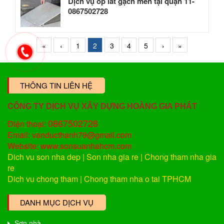
Dịch vụ ốp lát gạch men tại quận 11-
0867502728
«
‹
1
2
3
4
5
›
»
THÔNG TIN LIÊN HỆ
CÔNG TY DỊCH VỤ XÂY DỰNG HOÀNG GIA PHÁT
0867502728
Điện thoại:
Email: vanducthanh79@gmail.com
Website: www.sonsuanhahcm.com
Dich vu son nha dep
|
Son nha gia re
|
Chong tham nha gia
re
Dich vu chong tham
|
Chong tham nha o tai TPHCM
DANH MỤC DỊCH VỤ
Sơn nhà