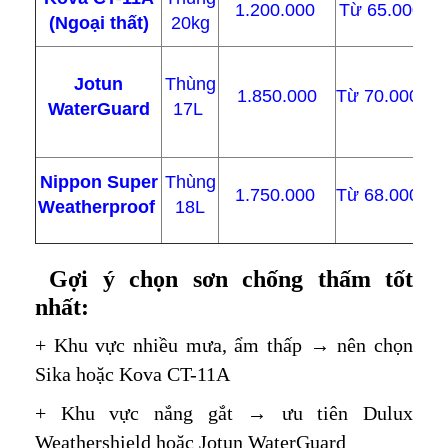
1.200.000
Từ 65.000
(Ngoại thất)
20kg
đ
Jotun
Thùng
1.850.000
Từ 70.000
WaterGuard
17L
ch
Kh
Nippon Super
Thùng
1.750.000
Từ 68.000
c
Weatherproof
18L
Gợi ý chọn sơn chống thấm tốt
nhất:
+ Khu vực nhiều mưa, ẩm thấp → nên chọn
Sika hoặc Kova CT-11A
+ Khu vực nắng gắt → ưu tiên Dulux
Weathershield hoặc Jotun WaterGuard