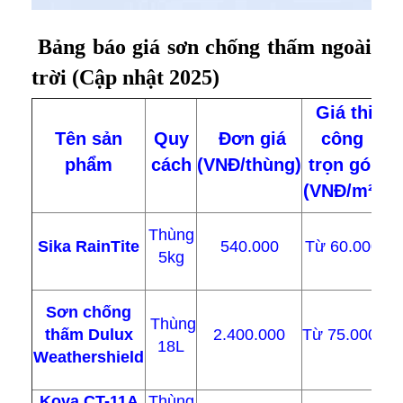
Bảng báo giá sơn chống thấm ngoài
trời (Cập nhật 2025)
Giá thi
Tên sản
Quy
Đơn giá
công
Đ
phẩm
cách
(VNĐ/thùng)
trọn gói
(VNĐ/m²)
K
Thùng
Sika RainTite
540.000
Từ 60.000
t
5kg
C
Sơn chống
Thùng
thấm Dulux
2.400.000
Từ 75.000
18L
mà
Weathershield
h
Kova CT-11A
Thùng
Dễ