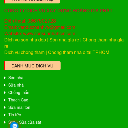
CÔNG TY DỊCH VỤ XÂY DỰNG HOÀNG GIA PHÁT
0867502728
Điện thoại:
Email: vanducthanh79@gmail.com
Website: www.sonsuanhahcm.com
Dich vu son nha dep
|
Son nha gia re
|
Chong tham nha gia
re
Dich vu chong tham
|
Chong tham nha o tai TPHCM
DANH MỤC DỊCH VỤ
Sơn nhà
Sửa nhà
Chống thấm
Thạch Cao
Sửa mái tôn
Tin tức
Sơn - Sửa cửa sắt